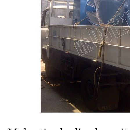
Mesin Diesel Yanmar
TF 65 R-di
Molen Hercules 350
Liter
Molen Tiger 350 Liter
500 Liter 1 sak semen
Molen Beton 1 sak
semen