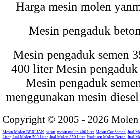
Harga mesin molen yanma
Jual Mesin Molen
Beton
Mesin pengaduk beton
Mesin pengaduk semen 35
400 liter Mesin pengaduk 
Mesin pengaduk semen 
menggunakan mesin diesel 
Copyright © 2005 - 2026 Molen
Mesin Molen BERLIAN
,
beton
,
mesin molen 400 liter
,
Mesin Cor Semen
,
Jual M
Liter
,
Jual Molen 500 Liter
,
Jual Molen 350 Liter
,
Produsen Molen Beton
,
Jual M