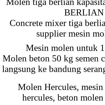
Molen tiga berlian kapasi
BERLIAN u
Beton Molen
Concrete mixer tiga berli
supplier mesin mol
MIKASA Neo MTR-
80N Tamping
Rammer
Mesin molen untuk 1
Molen beton 50 kg semen co
Harga Mesin Molen
langsung ke bandung serang
Vibrator Honda GX
Molen Hercules, mesin 
160
hercules, beton molen 