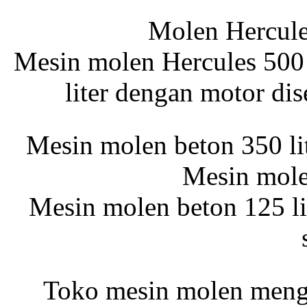
Mesin Molen
Molen Hercules
Mesin molen Hercules 500 
Jual Mesin Molen 350
Liter
liter dengan motor di
Molen Listrik 150
Mesin molen beton 350 li
Liter
Mesin mole
Mesin molen beton 125 li
Mesin Molen Beton
350 Liter
Molen Tiger 350 Liter
Toko mesin molen meng