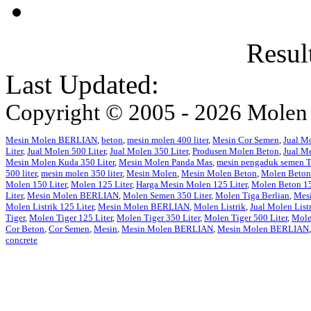
Result
Last Updated:
Copyright © 2005 - 2026 Molen
Mesin Molen BERLIAN
,
beton
,
mesin molen 400 liter
,
Mesin Cor Semen
,
Jual M
Liter
,
Jual Molen 500 Liter
,
Jual Molen 350 Liter
,
Produsen Molen Beton
,
Jual M
Mesin Molen Kuda 350 Liter
,
Mesin Molen Panda Mas
,
mesin pengaduk semen
500 liter
,
mesin molen 350 liter
,
Mesin Molen
,
Mesin Molen Beton
,
Molen Beton
Molen 150 Liter
,
Molen 125 Liter
,
Harga Mesin Molen 125 Liter
,
Molen Beton 15
Liter
,
Mesin Molen BERLIAN
,
Molen Semen 350 Liter
,
Molen Tiga Berlian
,
Mesi
Molen Listrik 125 Liter
,
Mesin Molen BERLIAN
,
Molen Listrik
,
Jual Molen List
Tiger
,
Molen Tiger 125 Liter
,
Molen Tiger 350 Liter
,
Molen Tiger 500 Liter
,
Mole
Cor Beton
,
Cor Semen
,
Mesin
,
Mesin Molen BERLIAN
,
Mesin Molen BERLIAN
concrete