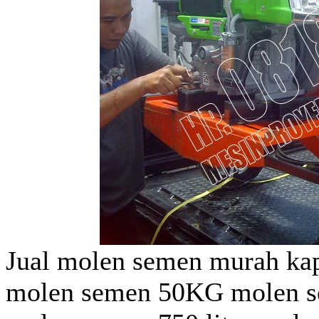
Jual molen semen murah kap
molen semen 50KG molen se