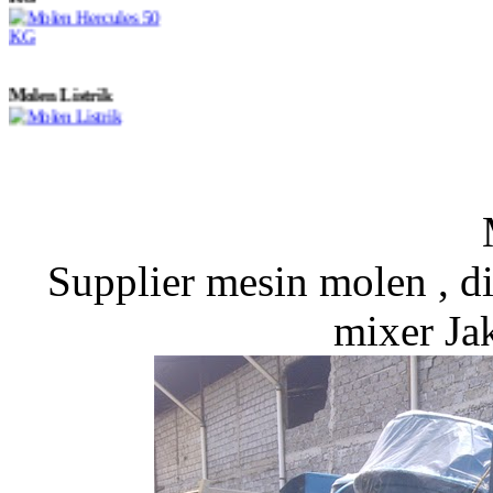
Molen Listrik
Jual Mesin Molen
Tiger TGR 80
Tamping Rammer
Supplier mesin molen , d
mixer Ja
Dynamic DTR 85
Tamping Rammer
Jual Molen 500 Liter