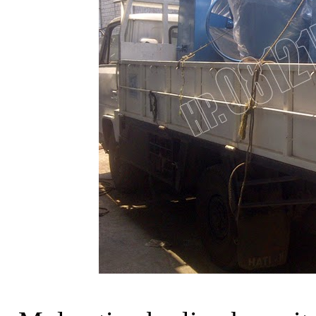
MIKASA MT 80F
Tamping Rammer
Molen Beton Tiga
Berlian 350 Liter
Jual Mesin Molen 350
Liter
Molen Beton Tiger 50
KG