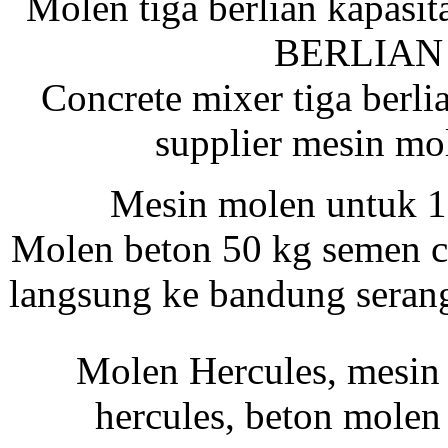
Molen tiga berlian kapasi
Mesin Molen
BERLIAN u
Concrete mixer tiga berli
Jual Molen
supplier mesin mol
Molen Tiger
Mesin molen untuk 1
Molen beton 50 kg semen co
TANADA TRB 80
DLX Tamping
langsung ke bandung serang
Rammer
Molen Hercules, mesin 
Molen Hercules 350
hercules, beton molen 
Liter