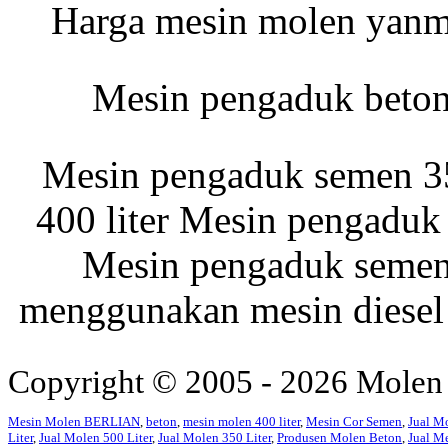
Harga mesin molen yanma
Mesin pengaduk beton
Mesin pengaduk semen 35
400 liter Mesin pengaduk 
Mesin pengaduk semen 
menggunakan mesin diesel 
Copyright © 2005 - 2026 Molen
Mesin Molen BERLIAN
,
beton
,
mesin molen 400 liter
,
Mesin Cor Semen
,
Jual M
Liter
,
Jual Molen 500 Liter
,
Jual Molen 350 Liter
,
Produsen Molen Beton
,
Jual M